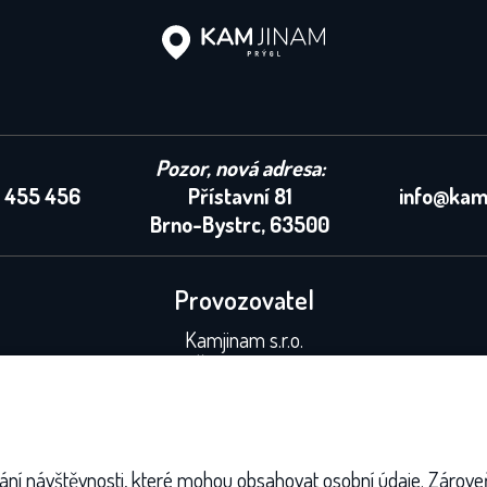
Pozor, nová adresa:
 455 456
Přístavní 81
info@kam
Brno-Bystrc, 63500
Provozovatel
Kamjinam s.r.o.
IČ: 04694660
DIČ: CZ04694660
Partneři
Mapa webu
vání návštěvnosti, které mohou obsahovat osobní údaje. Zárove