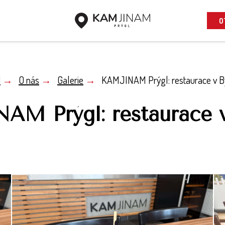
O
d
→
O nás
→
Galerie
→
KAMJINAM Prýgl: restaurace v By
M Prýgl: restaurace v