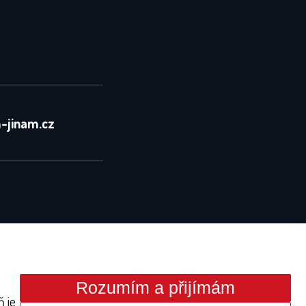
-jinam.cz
Rozumím a přijímám
ň je